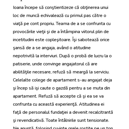
Ioana începe să conştientizeze că obţinerea unui
loc de muncă echivalează cu primul pas către o
viaţă pe cont propriu. Teama de a se confrunta cu
provocările vieţii şi de a întâmpina viitorul plin de
incetitudini este copleşitoare. Îşi sabotează orice
şansă de a se angaja, având o atitudine
nepotrivită la interviuri. După o probă de lucru la o
patiserie, unde convinge angajatorul că are
abilităţile necesare, refuză să meargă la serviciu.
Celelalte colege de apartament s-au angajat deja
şi încep să işi caute o gazdă pentru a se muta din
apartament. Refuză să accepte că şi ea se va
confrunta cu această experienţă. Atitudinea ei
faţă de personalul fundaţiei a devenit recalcitrantă
şi revendicativă. Toate întâlnirile sunt tensionate.
Ne anunţă, folosind cuvinte grele rostite pe un ton