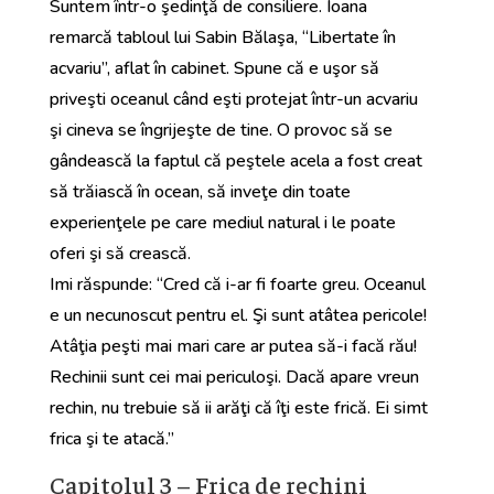
Suntem într-o şedinţă de consiliere. Ioana
remarcă tabloul lui Sabin Bălaşa, “Libertate în
acvariu”, aflat în cabinet. Spune că e uşor să
priveşti oceanul când eşti protejat într-un acvariu
şi cineva se îngrijeşte de tine. O provoc să se
gândească la faptul că peştele acela a fost creat
să trăiască în ocean, să inveţe din toate
experienţele pe care mediul natural i le poate
oferi şi să crească.
Imi răspunde: “Cred că i-ar fi foarte greu. Oceanul
e un necunoscut pentru el. Şi sunt atâtea pericole!
Atâţia peşti mai mari care ar putea să-i facă rău!
Rechinii sunt cei mai periculoşi. Dacă apare vreun
rechin, nu trebuie să ii arăţi că îţi este frică. Ei simt
frica şi te atacă.”
Capitolul 3 – Frica de rechini