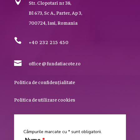

Str. Clopotari nr 38,
Bl 673, Sc A., Parter, Ap 3,
700724, Iasi, Romania

+40 232 215 450

office @ fundatiacote.ro
Politica de confidențialitate
Politica de utilizare cookies
Câmpurile marcate cu * sunt obligatorii.