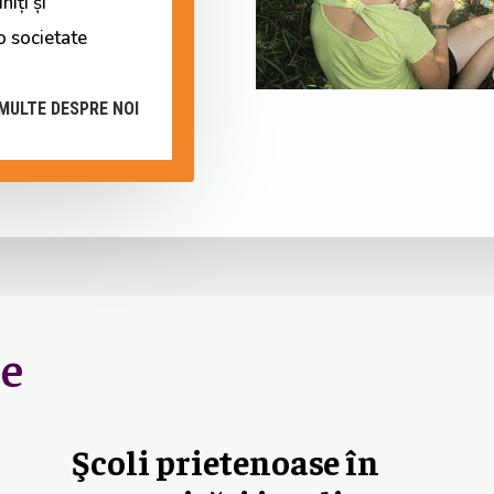
niți și
-o societate
MULTE DESPRE NOI
re
Şcoli prietenoase în