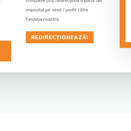
,
companie poţi redirecţiona o parte din
impozitul pe venit / profit către
fundaţia noastră.
REDIRECŢIONEAZĂ!