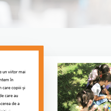
 un viitor mai
untem în
 care copiii și
 de care au
ăcerea de a