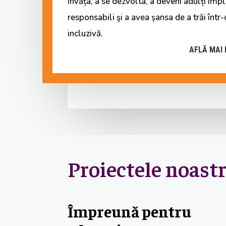
învăța, a se dezvolta, a deveni adulți împli
responsabili şi a avea șansa de a trăi într
incluzivă.
AFLĂ MAI 
Proiectele noast
Împreună pentru