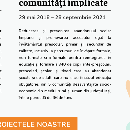
comunităţi implicate
29 mai 2018 – 28 septembrie 2021
r
Reducerea și prevenirea abandonului școlar
a
timpuriu și promovarea accesului egal la
e
învățământul preșcolar, primar și secundar de
,
calitate, inclusiv la parcursuri de învățare formale,
n
non formale și informale pentru reintegrarea în
,
educație și formare a 940 de copii ante-preșcolari,
t
preșcolari, școlari și tineri care au abandonat
a
școala și de adulți care nu si-au finalizat educația
-
obligatorie, din 5 comunități dezavantajate socio-
,
economic din mediul rural și urban din județul Iași,
într-o perioadă de 36 de luni.
ROIECTELE NOASTRE