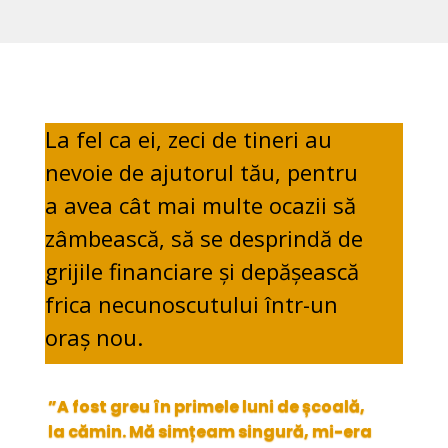
La fel ca ei, zeci de tineri au
nevoie de ajutorul tău, pentru
a avea cât mai multe ocazii să
zâmbească, să se desprindă de
grijile financiare și depășească
frica necunoscutului într-un
oraș nou.
”A fost greu în primele luni de școală,
la cămin. Mă simțeam singură, mi-era