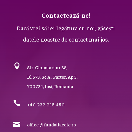
Contactează-ne!
Dacă vrei să iei legătura cu noi, găsești
datele noastre de contact mai jos.

Str. Clopotari nr 38,
Bl 673, Sc A., Parter, Ap 3,
700724, Iasi, Romania

+40 232 215 450

office @ fundatiacote.ro