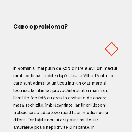
Care e problema?
În România, mai puțin de 50% dintre elevii din mediul
rural continuă studiile după clasa a VIII-a. Pentru cei
care sunt admiși la un liceu într-un oraș mare și
locuiesc la internat provocările sunt și mai mari.
Familiile fac față cu greu la costurile de cazare,
masă, rechizite, îmbrăcăminte, iar tinerii liceeni
trebuie să se adapteze rapid la un mediu nou și
diferit. Tentațiile noului oraș sunt multe, iar
anturajele pot fi nepotrivite și riscante. În