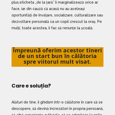
plus,eticheta „de la țară” îi marginalizează orice ar
face, iar din cauză că acasă nu au aceleași
oportunități de învățare, socializare, culturalizare sau
dezvoltare personală ca un copil crescut la oraș. Pe
mulți, toate acestea, îi fac să renunțe la școală.
Împreună oferim acestor tineri
de un start bun în călătoria
spre viitorul mult visat.
Care e soluția?
Alături de tine, îi ghidăm într-o călătorie în care să se
descopere, să devină încrezători în propria persoană,
să aibă experiențe culturale, să se adapteze la noile