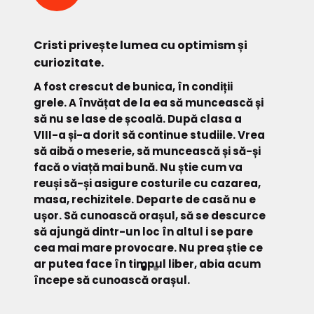
Cristi privește lumea cu optimism și
curiozitate.
A fost crescut de bunica, în condiții
grele. A învățat de la ea să muncească și
să nu se lase de școală. După clasa a
VIII-a și-a dorit să continue studiile. Vrea
să aibă o meserie, să muncească și să-și
facă o viață mai bună. Nu știe cum va
reuși să-și asigure costurile cu cazarea,
masa, rechizitele. Departe de casă nu e
ușor. Să cunoască orașul, să se descurce
să ajungă dintr-un loc în altul i se pare
cea mai mare provocare. Nu prea știe ce
ar putea face în timpul liber, abia acum
începe să cunoască orașul.