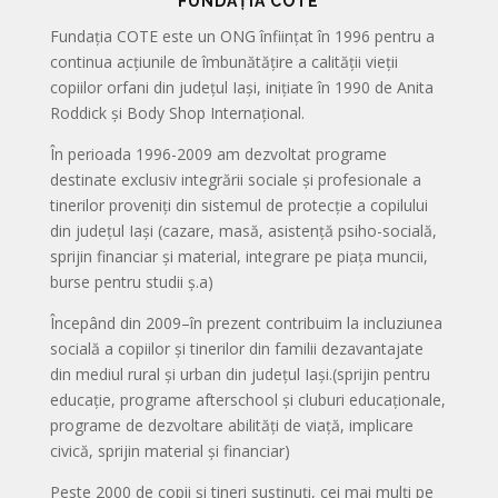
FUNDAȚIA COTE
Fundația COTE este un ONG înființat în 1996 pentru a
continua acțiunile de îmbunătățire a calității vieții
copiilor orfani din județul Iași, inițiate în 1990 de Anita
Roddick și Body Shop Internațional.
În perioada 1996-2009 am dezvoltat programe
destinate exclusiv integrării sociale și profesionale a
tinerilor proveniți din sistemul de protecție a copilului
din județul Iași (cazare, masă, asistență psiho-socială,
sprijin financiar și material, integrare pe piața muncii,
burse pentru studii ș.a)
Începând din 2009–în prezent contribuim la incluziunea
socială a copiilor și tinerilor din familii dezavantajate
din mediul rural și urban din județul Iași.(sprijin pentru
educație, programe afterschool și cluburi educaționale,
programe de dezvoltare abilități de viață, implicare
civică, sprijin material și financiar)
Peste 2000 de copii și tineri susținuți, cei mai mulți pe