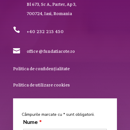
Bl 673, Sc A., Parter, Ap 3,
700724, Iasi, Romania

+40 232 215 450

office @ fundatiacote.ro
Politica de confidențialitate
Politica de utilizare cookies
Câmpurile marcate cu * sunt obligatorii.
Nume
*