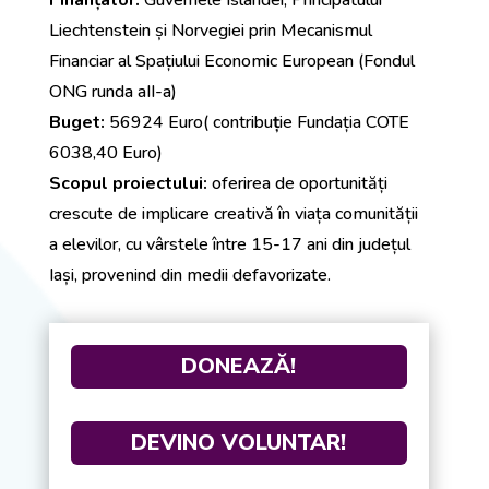
Finanțator:
Guvernele Islandei, Principatului
Liechtenstein și Norvegiei prin Mecanismul
Financiar al Spațiului Economic European (Fondul
ONG runda aII-a)
Buget:
56924 Euro( contribu
ț
ie Fundația COTE
6038,40 Euro)
Scopul proiectului:
oferirea de oportunități
crescute de implicare creativă în viața comunității
a elevilor, cu vârstele între 15-17 ani din județul
Iași, provenind din medii defavorizate.
DONEAZĂ!
DEVINO VOLUNTAR!