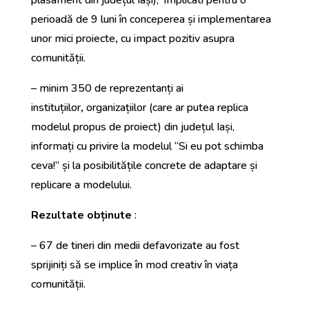
plasament din județul Iași),
implicati pentru o
perioadă de 9 luni în conceperea și implementarea
unor mici proiecte
,
cu impact pozitiv asupra
comunității.
– minim 350 de reprezentanți ai
instituțiilor
,
organizațiilor (care ar putea replica
modelul propus de proiect) din județul Iași,
informați cu privire la modelul “Si eu pot schimba
ceva!” și la posibilitățile concrete de adaptare și
replicare a modelului.
Rezultate obținute
:
– 67 de tineri din medii defavorizate au fost
sprijiniți să se implice în mod creativ în viața
comunității.