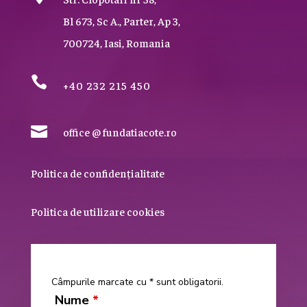
Bl 673, Sc A., Parter, Ap 3,
700724, Iasi, Romania

+40 232 215 450

office @ fundatiacote.ro
Politica de confidențialitate
Politica de utilizare cookies
Câmpurile marcate cu * sunt obligatorii.
Nume
*