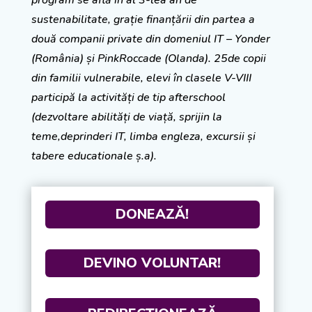
program se află în al 3-lea an de
sustenabilitate, grație finanțării din partea a
două companii private din domeniul IT – Yonder
(România) și PinkRoccade (Olanda). 25de copii
din familii vulnerabile, elevi în clasele V-VIII
participă la activități de tip afterschool
(dezvoltare abilități de viață, sprijin la
teme,deprinderi IT, limba engleza, excursii și
tabere educationale ș.a).
DONEAZĂ!
DEVINO VOLUNTAR!