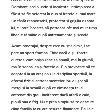
concomitent cu antrenamentele la baza sportivă
Dorobanț, acolo unde și locuiește. Întâmplarea a
făcut să fie selectat în club și fratele ei mai mare.
Un tânăr responsabil, protector și grijuliu cu sora
lui, cu care încearcă să petreacă cât mai mult timp
liber le rămâne după antrenamente și școală.
Acum canotajul, despre care nu știa nimic, i se
pare un sport frumos. Chiar dacă e și…foarte
dureros, cum obișnuiesc să spună, mai în glumă,
mai în serios, ea și fratele ei. E o provocare să te
adaptezi la un oraș nou, la disciplina sportivă, la
efortul fizic al antrenamentelor. Nu e ușor să
mergi și la școală după ce dimineața te-ai
antrenat din greu, indiferent dacă afară e cald,
plouă sau e frig. Nu e prea simplu să te descurci
când familia ta nu are resurse financiare. Paula e