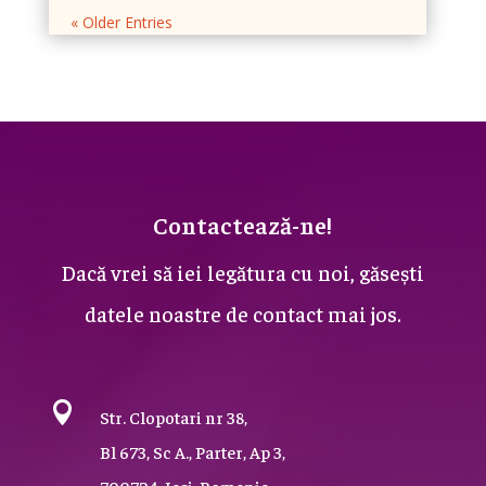
« Older Entries
Contactează-ne!
Dacă vrei să iei legătura cu noi, găsești
datele noastre de contact mai jos.

Str. Clopotari nr 38,
Bl 673, Sc A., Parter, Ap 3,