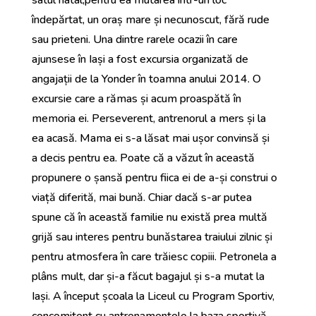
satul natal,pentru ea mutarea într-un loc
îndepărtat, un oraș mare și necunoscut, fără rude
sau prieteni. Una dintre rarele ocazii în care
ajunsese în Iași a fost excursia organizată de
angajații de la Yonder în toamna anului 2014. O
excursie care a rămas și acum proaspătă în
memoria ei. Perseverent, antrenorul a mers și la
ea acasă. Mama ei s-a lăsat mai ușor convinsă și
a decis pentru ea. Poate că a văzut în această
propunere o șansă pentru fiica ei de a-și construi o
viață diferită, mai bună. Chiar dacă s-ar putea
spune că în această familie nu există prea multă
grijă sau interes pentru bunăstarea traiului zilnic și
pentru atmosfera în care trăiesc copiii. Petronela a
plâns mult, dar și-a făcut bagajul și s-a mutat la
Iași. A început școala la Liceul cu Program Sportiv,