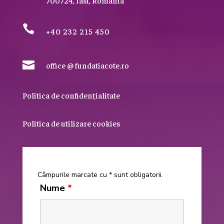
700724, Iasi, Romania

+40 232 215 450

office @ fundatiacote.ro
Politica de confidențialitate
Politica de utilizare cookies
Câmpurile marcate cu * sunt obligatorii.
Nume
*